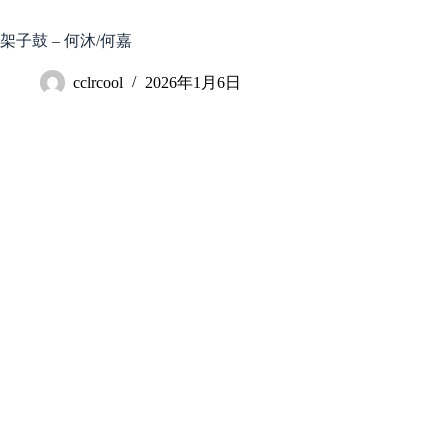
跳
至
架子鼓 – 何沐/何嘉
内
容
cclrcool
2026年1月6日