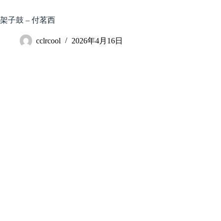
跳
至
架子鼓 – 付茗西
内
容
cclrcool
2026年4月16日