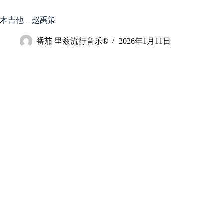
跳
至
木吉他 – 赵禹策
内
容
番茄 里兹流行音乐®
2026年1月11日