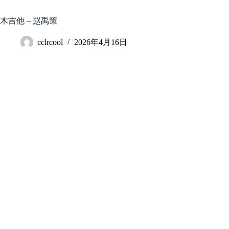
跳
至
木吉他 – 赵禹策
内
容
cclrcool
2026年4月16日