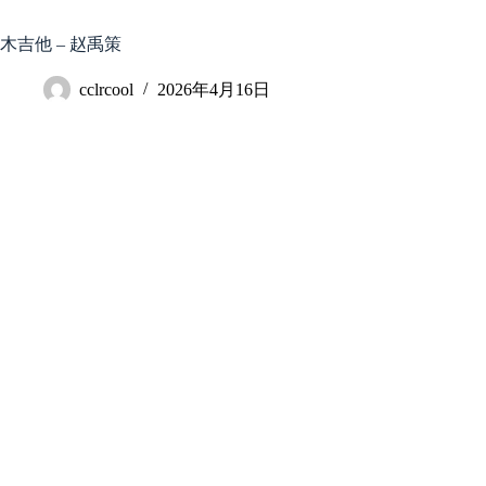
跳
至
木吉他 – 赵禹策
内
容
cclrcool
2026年4月16日