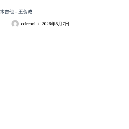
跳
至
木吉他 – 王贺诚
内
容
cclrcool
2026年5月7日