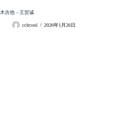
跳
至
木吉他 – 王贺诚
内
容
cclrcool
2026年1月26日