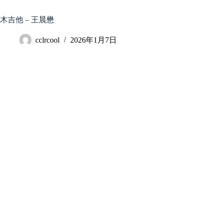
跳
至
木吉他 – 王晨懋
内
容
cclrcool
2026年1月7日