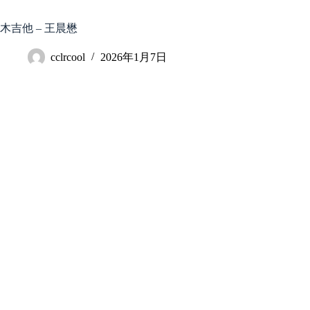
跳
至
木吉他 – 王晨懋
内
容
cclrcool
2026年1月7日