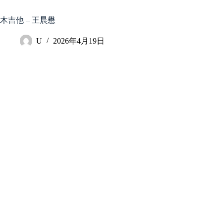
跳
至
木吉他 – 王晨懋
内
容
U
2026年4月19日