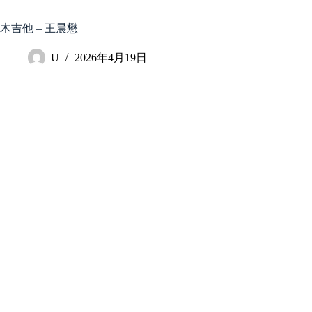
跳
至
木吉他 – 王晨懋
内
容
U
2026年4月19日