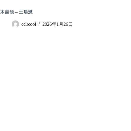
跳
至
木吉他 – 王晨懋
内
容
cclrcool
2026年1月26日