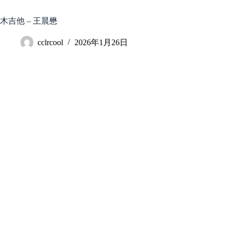
跳
至
木吉他 – 王晨懋
内
容
cclrcool
2026年1月26日