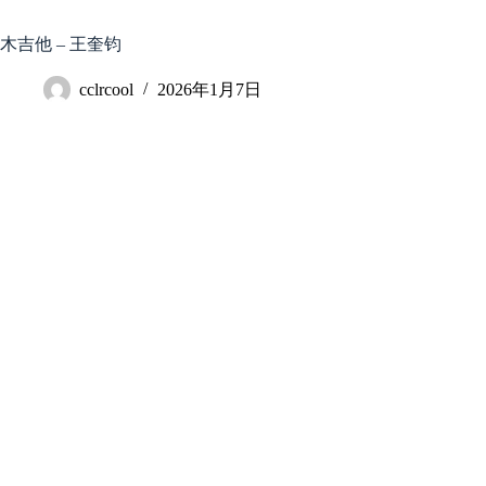
跳
至
木吉他 – 王奎钧
内
容
cclrcool
2026年1月7日