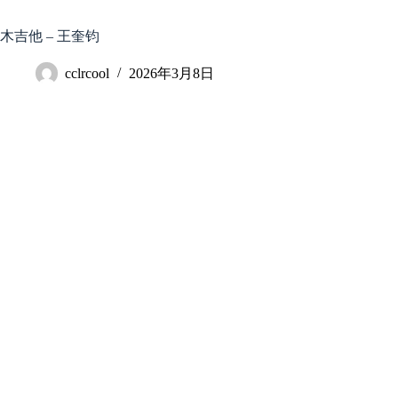
跳
至
木吉他 – 王奎钧
内
容
cclrcool
2026年3月8日