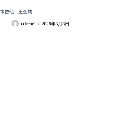
跳
至
木吉他 – 王奎钧
内
容
cclrcool
2026年3月8日