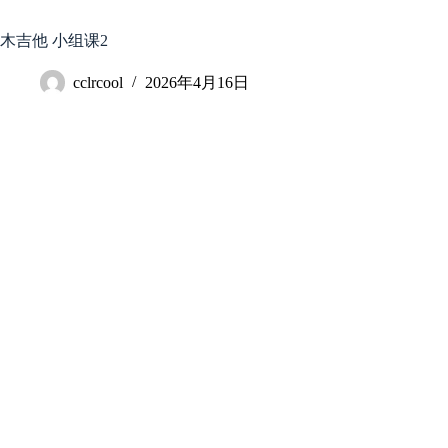
跳
至
木吉他 小组课2
内
容
cclrcool
2026年4月16日