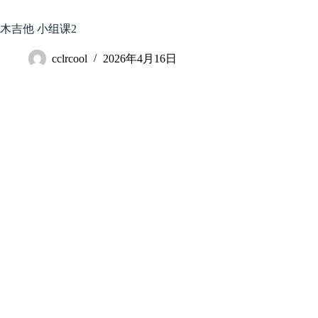
跳
至
木吉他 小组课2
内
容
cclrcool
2026年4月16日