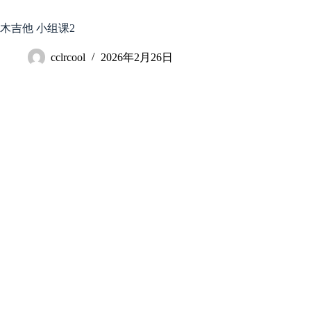
跳
至
木吉他 小组课2
内
容
cclrcool
2026年2月26日