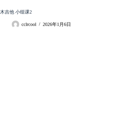
跳
至
木吉他 小组课2
内
容
cclrcool
2026年1月6日