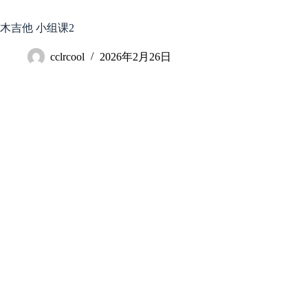
跳
至
木吉他 小组课2
内
容
cclrcool
2026年2月26日