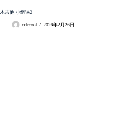
跳
至
木吉他 小组课2
内
容
cclrcool
2026年2月26日