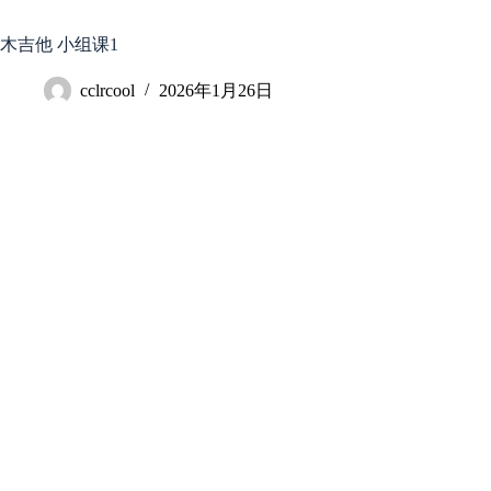
跳
至
木吉他 小组课1
内
容
cclrcool
2026年1月26日