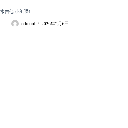
跳
至
木吉他 小组课1
内
容
cclrcool
2026年5月6日