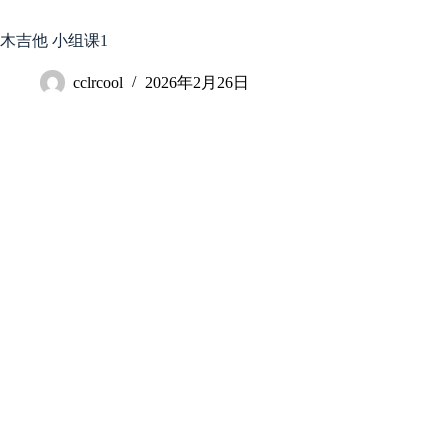
跳
至
木吉他 小组课1
内
容
cclrcool
2026年2月26日