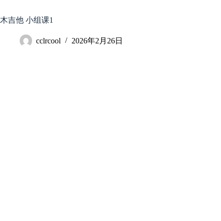
跳
至
木吉他 小组课1
内
容
cclrcool
2026年2月26日