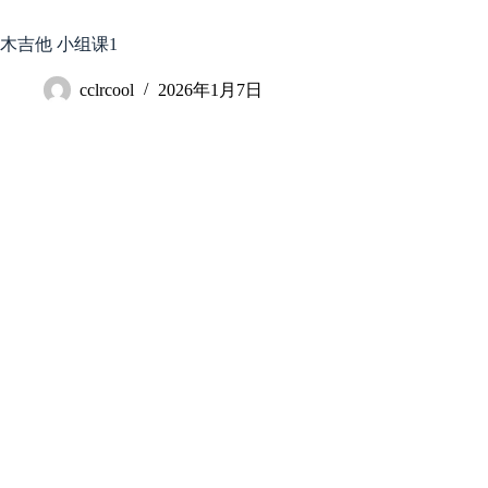
跳
至
木吉他 小组课1
内
容
cclrcool
2026年1月7日