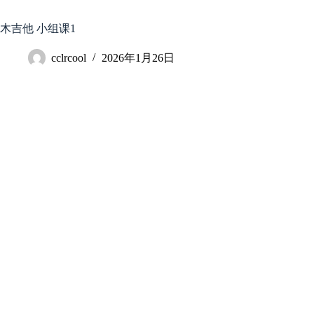
跳
至
木吉他 小组课1
内
容
cclrcool
2026年1月26日