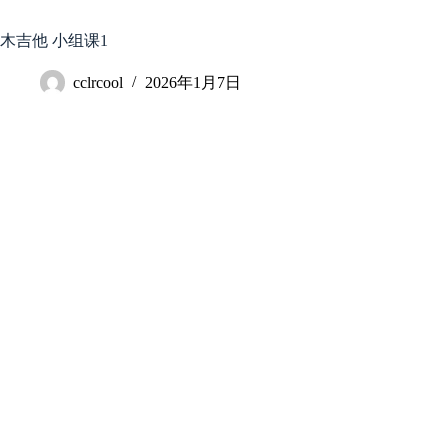
跳
至
木吉他 小组课1
内
容
cclrcool
2026年1月7日