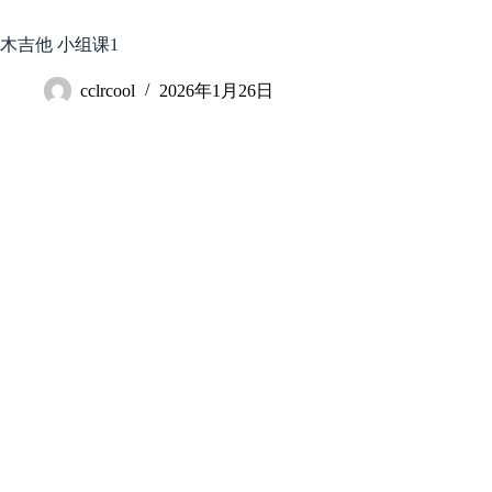
跳
至
木吉他 小组课1
内
容
cclrcool
2026年1月26日