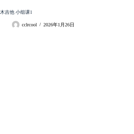
跳
至
木吉他 小组课1
内
容
cclrcool
2026年1月26日