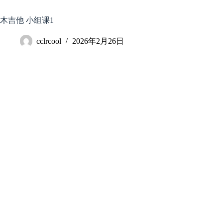
跳
至
木吉他 小组课1
内
容
cclrcool
2026年2月26日