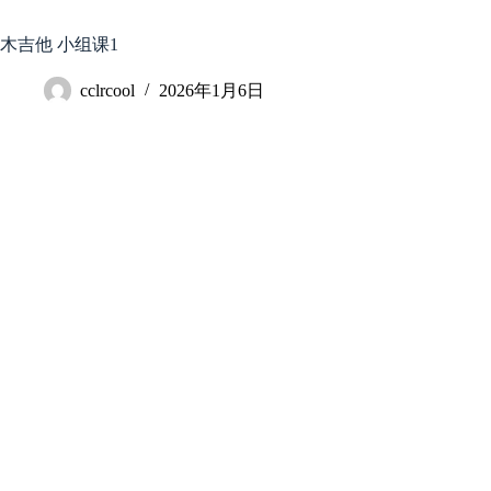
跳
至
木吉他 小组课1
内
容
cclrcool
2026年1月6日