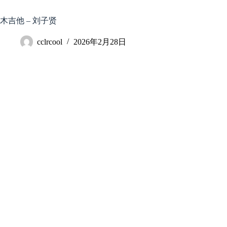
跳
至
木吉他 – 刘子贤
内
容
cclrcool
2026年2月28日