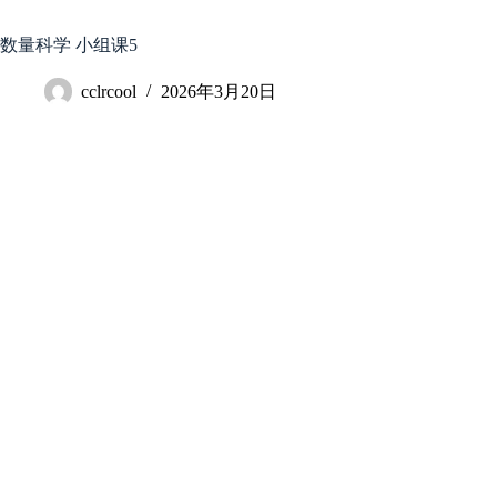
跳
至
数量科学 小组课5
内
容
cclrcool
2026年3月20日