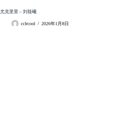
跳
至
尤克里里 – 刘筱曦
内
容
cclrcool
2026年1月8日