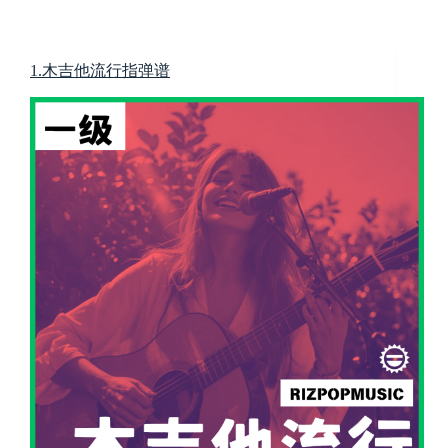
跳
至
内
1.木吉他流行指弹谱
容