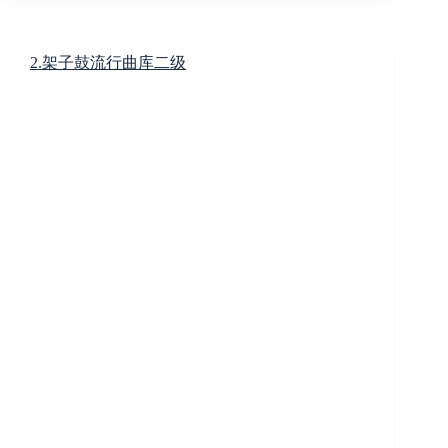
2.架子鼓流行曲库二级