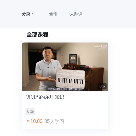
跳
至
分类：
全部
大师课
内
容
全部课程
0节
叨叨冯的乐理知识
初级
￥10.00
85人学习