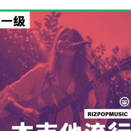
跳
至
内
容