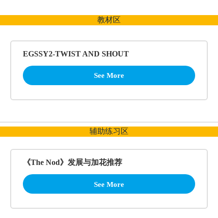
跳
至
教材区
内
容
EGSSY2-TWIST AND SHOUT
See More
辅助练习区
《The Nod》发展与加花推荐
See More