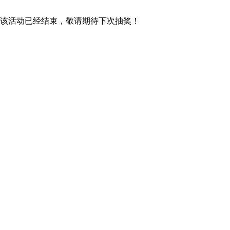
跳
至
该活动已经结束，敬请期待下次抽奖！
内
容