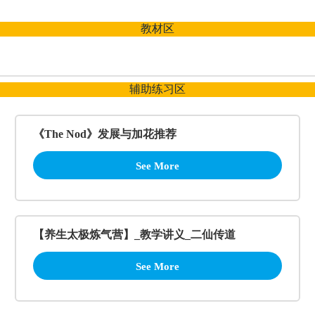
跳
至
教材区
内
容
辅助练习区
《The Nod》发展与加花推荐
See More
【养生太极炼气营】_教学讲义_二仙传道
See More