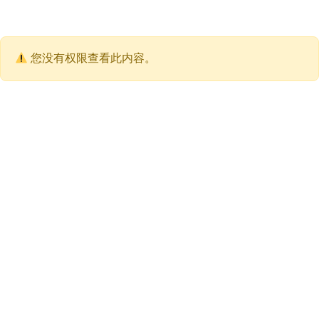
跳
至
内
容
您没有权限查看此内容。