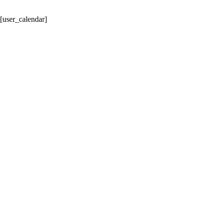
跳
至
[user_calendar]
内
容