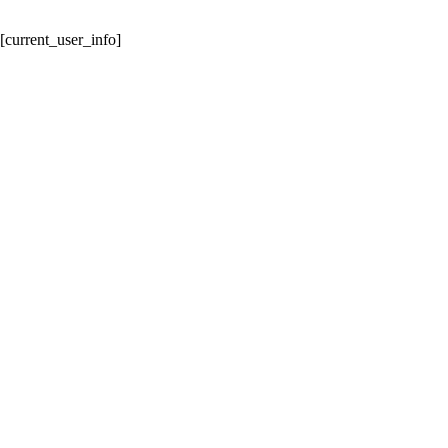
跳
至
[current_user_info]
内
容