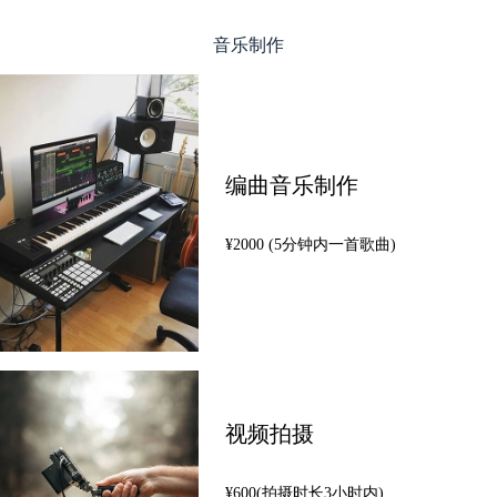
跳
至
音乐制作
内
容
编曲音乐制作
¥2000 (5分钟内一首歌曲)
视频拍摄
¥600(拍摄时长3小时内)