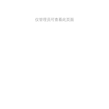
跳
至
内
容
仅管理员可查看此页面