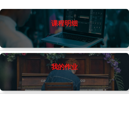
跳
至
内
容
课程明细
我的作业