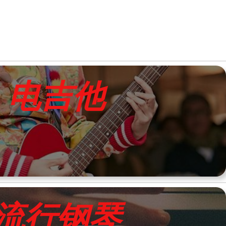
电
吉他
流行
钢琴