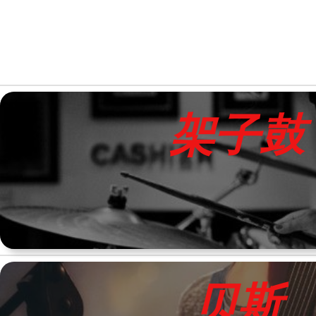
跳
至
内
容
架子鼓
贝斯