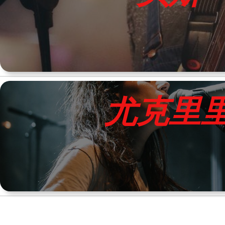
尤
克
里